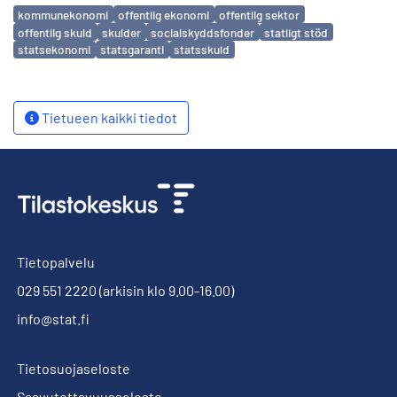
Avainsanat
kommunekonomi
offentlig ekonomi
offentlig sektor
offentlig skuld
skulder
socialskyddsfonder
statligt stöd
statsekonomi
statsgaranti
statsskuld
Tietueen kaikki tiedot
Tietopalvelu
029 551 2220
(arkisin klo 9.00-16.00)
info@stat.fi
Tietosuojaseloste
Saavutettavuusseloste