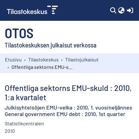
(c
OTOS
Tilastokeskuksen julkaisut verkossa
Etusivu
Tilastokeskus
Tilastojulkaisut
Kokoelmat
Offentliga sektorns EMU-skuld : 2010, 1:a kvartalet
Selaa
Offentliga sektorns EMU-skuld : 2010,
1:a kvartalet
Julkisyhteisöjen EMU-velka : 2010, 1. vuosineljännes
General government EMU debt : 2010, 1st quarter
Statistikcentralen
2010