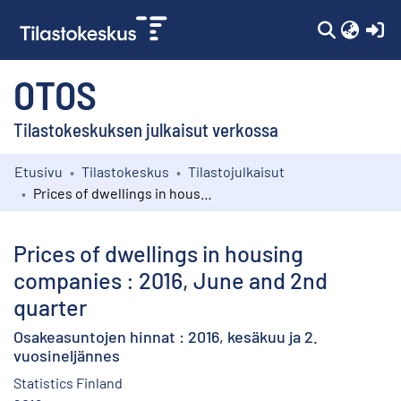
(c
OTOS
Tilastokeskuksen julkaisut verkossa
Etusivu
Tilastokeskus
Tilastojulkaisut
Kokoelmat
Prices of dwellings in housing companies : 2016, June and 2nd quarter
Selaa
Prices of dwellings in housing
companies : 2016, June and 2nd
quarter
Osakeasuntojen hinnat : 2016, kesäkuu ja 2.
vuosineljännes
Statistics Finland