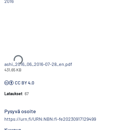
2016
Ladataan...
ashi_2016_06_2016-07-28_en.pdf
431.65 KB
CC BY 4.0
Lataukset
67
Pysyvä osoite
https://urn.fi/URN:NBN:fi-fe20230917129499
Kuvaus