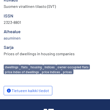
Suomen virallinen tilasto (SVT)
ISSN
2323-8801
Aihealue
asuminen
Sarja
Prices of dwellings in housing companies
Avainsanat
dwellings
flats
housing
indices
owner-occupied flats
price index of dwellings
price indices
prices
Tietueen kaikki tiedot