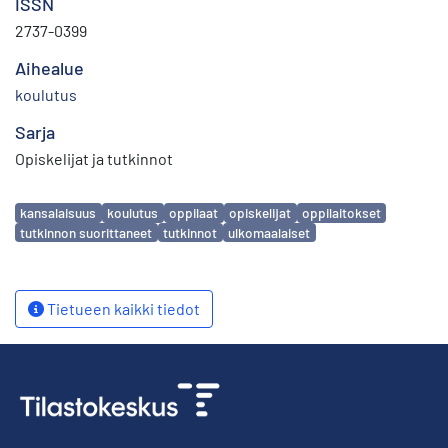
ISSN
2737-0399
Aihealue
koulutus
Sarja
Opiskelijat ja tutkinnot
Avainsanat
kansalaisuus
koulutus
oppilaat
opiskelijat
oppilaitokset
tutkinnon suorittaneet
tutkinnot
ulkomaalaiset
Tietueen kaikki tiedot