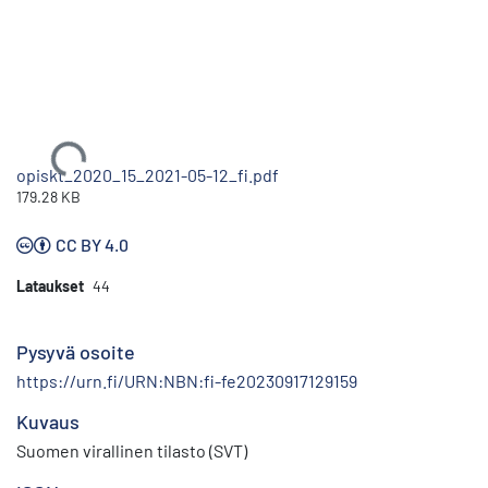
Ladataan...
opiskt_2020_15_2021-05-12_fi.pdf
179.28 KB
CC BY 4.0
Lataukset
44
Pysyvä osoite
https://urn.fi/URN:NBN:fi-fe20230917129159
Kuvaus
Suomen virallinen tilasto (SVT)