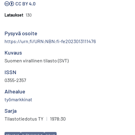
CC BY 4.0
Lataukset
130
Pysyvä osoite
https://urn.fi/URN:NBN:fi-fe2023013111476
Kuvaus
Suomen virallinen tilasto (SVT)
ISSN
0355-2357
Aihealue
työmarkkinat
Sarja
Tilastotiedotus TY
|
1978:30
Avainsanat