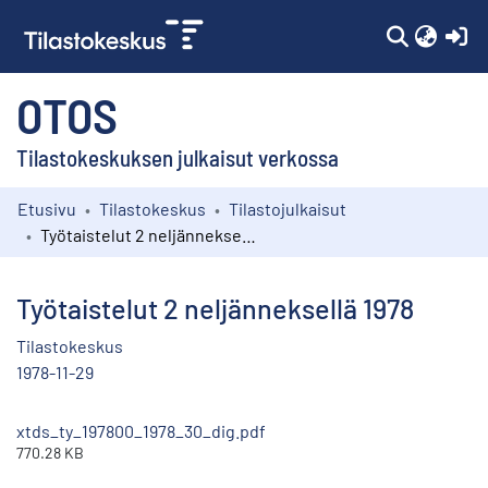
(c
OTOS
Tilastokeskuksen julkaisut verkossa
Etusivu
Tilastokeskus
Tilastojulkaisut
Kokoelmat
Työtaistelut 2 neljänneksellä 1978
Selaa
Työtaistelut 2 neljänneksellä 1978
Tilastokeskus
1978-11-29
xtds_ty_197800_1978_30_dig.pdf
770.28 KB