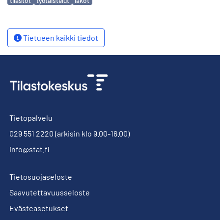
tilastot
työtaistelut
lakot
Tietueen kaikki tiedot
Tietopalvelu
029 551 2220
(arkisin klo 9.00-16.00)
info@stat.fi
Tietosuojaseloste
Saavutettavuusseloste
Evästeasetukset