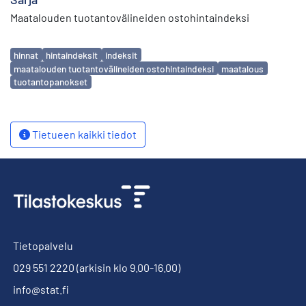
Maatalouden tuotantovälineiden ostohintaindeksi
Avainsanat
hinnat
hintaindeksit
indeksit
maatalouden tuotantovälineiden ostohintaindeksi
maatalous
tuotantopanokset
Tietueen kaikki tiedot
Tietopalvelu
029 551 2220
(arkisin klo 9.00-16.00)
info@stat.fi