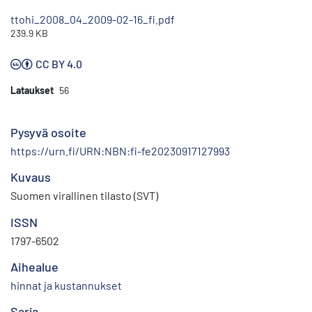
ttohi_2008_04_2009-02-16_fi.pdf
239.9 KB
CC BY 4.0
Lataukset
56
Pysyvä osoite
https://urn.fi/URN:NBN:fi-fe20230917127993
Kuvaus
Suomen virallinen tilasto (SVT)
ISSN
1797-6502
Aihealue
hinnat ja kustannukset
Sarja