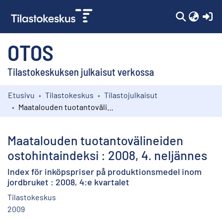
(c
OTOS
Tilastokeskuksen julkaisut verkossa
Etusivu
Tilastokeskus
Tilastojulkaisut
Kokoelmat
Maatalouden tuotantovälineiden ostohintaindeksi : 2008, 4. neljännes
Selaa
Maatalouden tuotantovälineiden
ostohintaindeksi : 2008, 4. neljännes
Index för inköpspriser på produktionsmedel inom
jordbruket : 2008, 4:e kvartalet
Tilastokeskus
2009