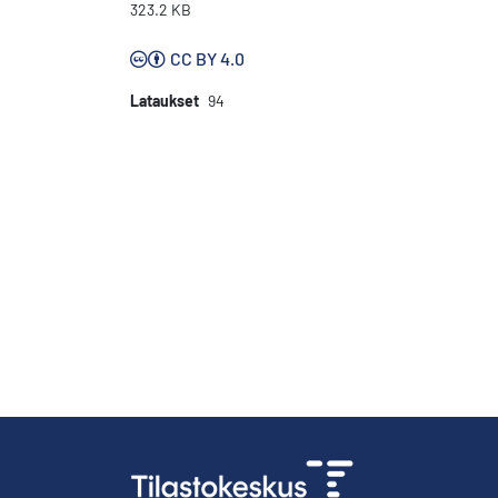
323.2 KB
CC BY 4.0
Lataukset
94