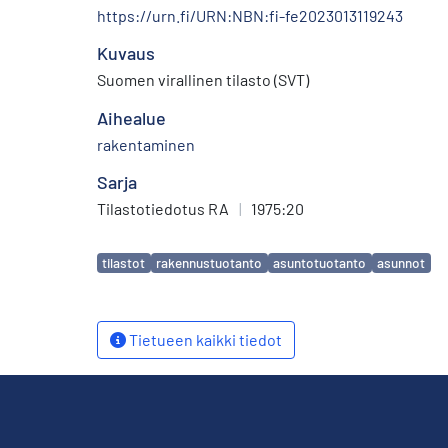
https://urn.fi/URN:NBN:fi-fe2023013119243
Kuvaus
Suomen virallinen tilasto (SVT)
Aihealue
rakentaminen
Sarja
Tilastotiedotus RA
|
1975:20
Avainsanat
tilastot
rakennustuotanto
asuntotuotanto
asunnot
Tietueen kaikki tiedot