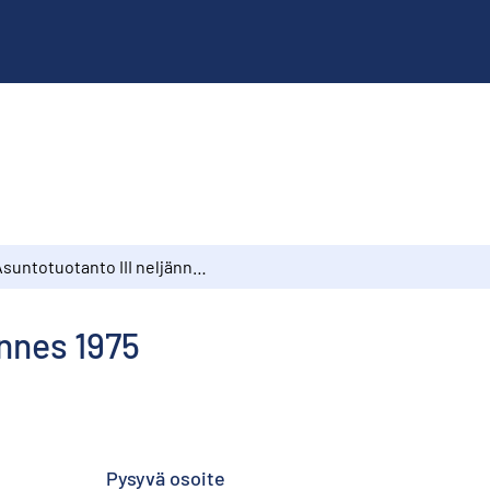
Asuntotuotanto III neljännes 1975
ännes 1975
Pysyvä osoite