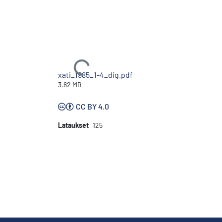
Ladataan...
xati_1985_1-4_dig.pdf
3.62 MB
CC BY 4.0
Lataukset
125