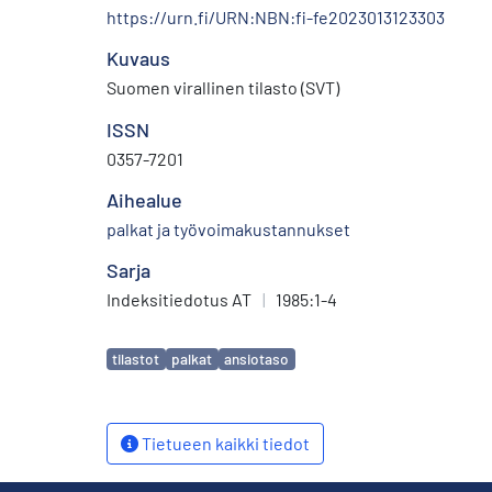
https://urn.fi/URN:NBN:fi-fe2023013123303
Kuvaus
Suomen virallinen tilasto (SVT)
ISSN
0357-7201
Aihealue
palkat ja työvoimakustannukset
Sarja
Indeksitiedotus AT
|
1985:1-4
Avainsanat
tilastot
palkat
ansiotaso
Tietueen kaikki tiedot