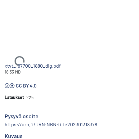
Ladataan...
xtvt_187700_1880_dig.pdf
18.33 MB
CC BY 4.0
Lataukset
225
Pysyvä osoite
https://urn.fi/URN:NBN:fi-fe202301318378
Kuvaus