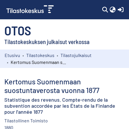
(c
OTOS
Tilastokeskuksen julkaisut verkossa
Etusivu
Tilastokeskus
Tilastojulkaisut
Kokoelmat
Kertomus Suomenmaan suostuntaverosta vuonna 1877
Selaa
Kertomus Suomenmaan
suostuntaverosta vuonna 1877
Statistique des revenus. Compte-rendu de la
subvention accordée par les États de la Finlande
pour l'année 1877
Tilastollinen Toimisto
1880