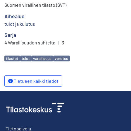
Suomen virallinen tilasto (SVT)
Aihealue
tulot ja kulutus
Sarja
4 Warallisuuden suhteita
|
3
Avainsanat
tilastot
tulot
varallisuus
verotus
Tietueen kaikki tiedot
Tietopalvelu