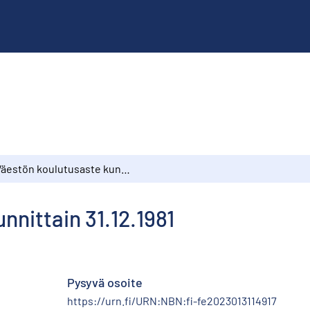
Väestön koulutusaste kunnittain 31.12.1981
nnittain 31.12.1981
Pysyvä osoite
https://urn.fi/URN:NBN:fi-fe2023013114917