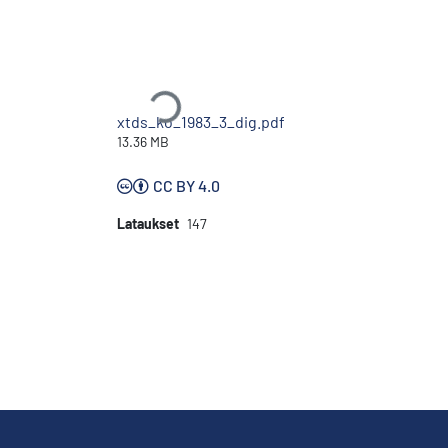
Ladataan...
xtds_ko_1983_3_dig.pdf
13.36 MB
CC BY 4.0
Lataukset
147