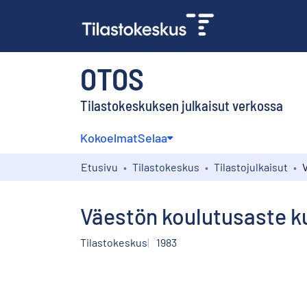
OTOS
Tilastokeskuksen julkaisut verkossa
Kokoelmat
Selaa
Etusivu
Tilastokeskus
Tilastojulkaisut
Väestön koulutusaste ku
Tilastokeskus
1983