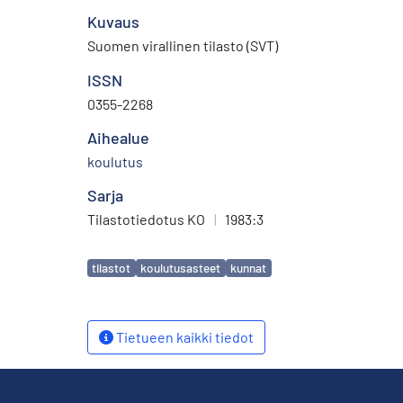
Kuvaus
Suomen virallinen tilasto (SVT)
ISSN
0355-2268
Aihealue
koulutus
Sarja
Tilastotiedotus KO
|
1983:3
Avainsanat
tilastot
koulutusasteet
kunnat
Tietueen kaikki tiedot