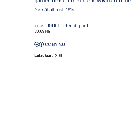
gardes forestiers et sur la sylviculture de
Metsähallitus
1914
xmet_191100_1914_dig.pdf
80.69 MB
CC BY 4.0
Lataukset
206