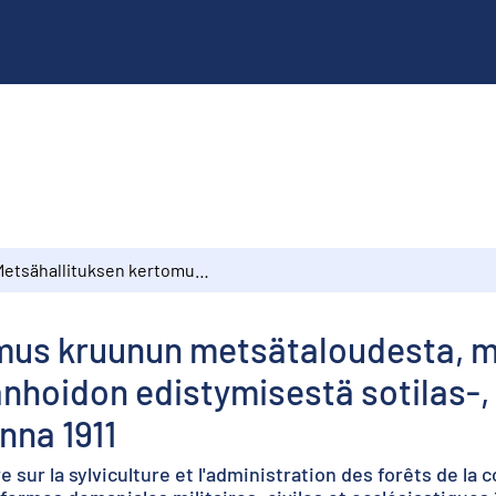
Metsähallituksen kertomus kruunun metsätaloudesta, metsänvartijakoulujen toiminnasta sekä metsänhoidon edistymisestä sotilas-, siviili- ja kirkollisvirkataloilla vuonna 1911
mus kruunun metsätaloudesta, m
oidon edistymisestä sotilas-, si
onna 1911
 sur la sylviculture et l'administration des forêts de la 