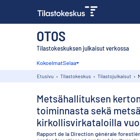
OTOS
Tilastokeskuksen julkaisut verkossa
Kokoelmat
Selaa
Etusivu
Tilastokeskus
Tilastojulkaisut
Metsähallituksen kerto
toiminnasta sekä metsänh
kirkollisvirkataloilla vu
Rapport de la Direction générale forestière