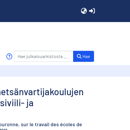
(current)
Hae
etsänvartijakoulujen
viili- ja
couronne, sur le travail des écoles de