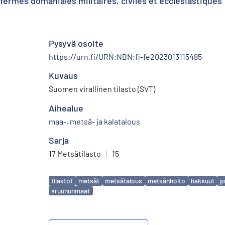
 fermes domaniales militaires, civiles et ecclésiastiques 
Pysyvä osoite
https://urn.fi/URN:NBN:fi-fe2023013115485
Kuvaus
Suomen virallinen tilasto (SVT)
Aihealue
maa-, metsä- ja kalatalous
Sarja
17 Metsätilasto
|
15
Avainsanat
tilastot
metsät
metsätalous
metsänhoito
hakkuut
p
kruununmaat