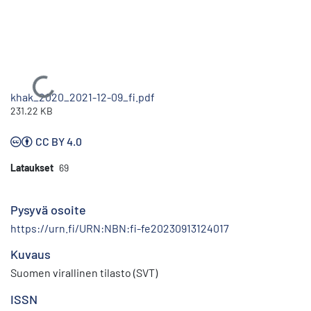
Ladataan...
khak_2020_2021-12-09_fi.pdf
231.22 KB
CC BY 4.0
Lataukset
69
Pysyvä osoite
https://urn.fi/URN:NBN:fi-fe20230913124017
Kuvaus
Suomen virallinen tilasto (SVT)
ISSN