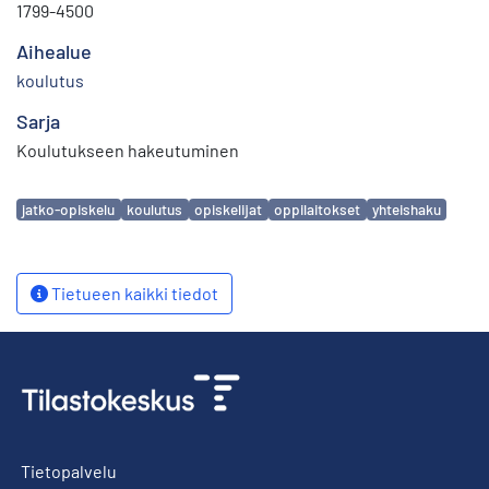
1799-4500
Aihealue
koulutus
Sarja
Koulutukseen hakeutuminen
Avainsanat
jatko-opiskelu
koulutus
opiskelijat
oppilaitokset
yhteishaku
Tietueen kaikki tiedot
Tietopalvelu