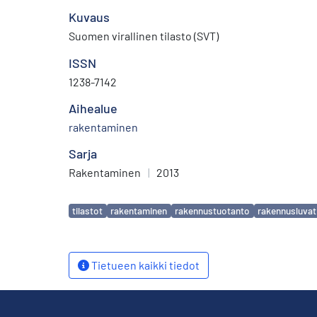
Kuvaus
Suomen virallinen tilasto (SVT)
ISSN
1238-7142
Aihealue
rakentaminen
Sarja
Rakentaminen
|
2013
Avainsanat
tilastot
rakentaminen
rakennustuotanto
rakennusluvat
Tietueen kaikki tiedot