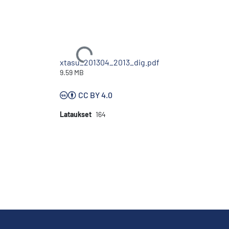
Ladataan...
xtasu_201304_2013_dig.pdf
9.59 MB
CC BY 4.0
Lataukset
164