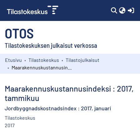
(c
OTOS
Tilastokeskuksen julkaisut verkossa
Etusivu
Tilastokeskus
Tilastojulkaisut
Kokoelmat
Maarakennuskustannusindeksi : 2017, tammikuu
Selaa
Maarakennuskustannusindeksi : 2017,
tammikuu
Jordbyggnadskostnadsindex : 2017, januari
Tilastokeskus
2017