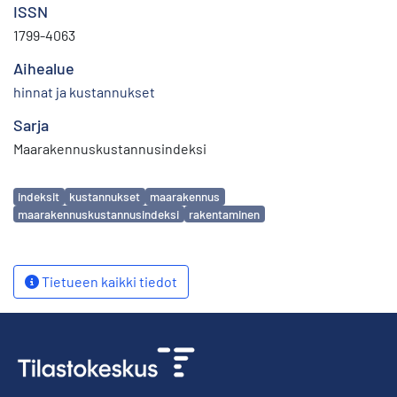
ISSN
1799-4063
Aihealue
hinnat ja kustannukset
Sarja
Maarakennuskustannusindeksi
Avainsanat
indeksit
kustannukset
maarakennus
maarakennuskustannusindeksi
rakentaminen
Tietueen kaikki tiedot