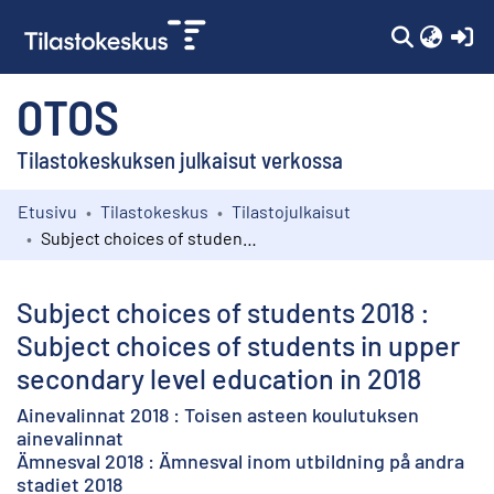
(c
OTOS
Tilastokeskuksen julkaisut verkossa
Etusivu
Tilastokeskus
Tilastojulkaisut
Kokoelmat
Subject choices of students 2018 : Subject choices of students in upper secondary level education in 2018
Selaa
Subject choices of students 2018 :
Subject choices of students in upper
secondary level education in 2018
Ainevalinnat 2018 : Toisen asteen koulutuksen
ainevalinnat
Ämnesval 2018 : Ämnesval inom utbildning på andra
stadiet 2018