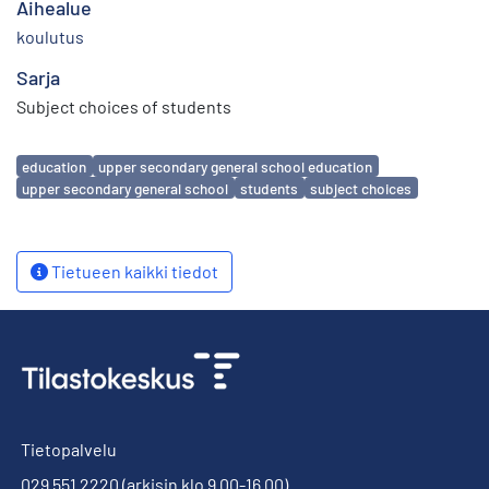
Aihealue
koulutus
Sarja
Subject choices of students
Avainsanat
education
upper secondary general school education
upper secondary general school
students
subject choices
Tietueen kaikki tiedot
Tietopalvelu
029 551 2220
(arkisin klo 9.00-16.00)