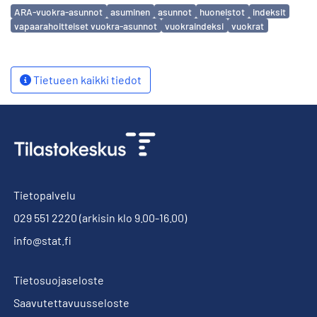
Avainsanat
ARA-vuokra-asunnot
asuminen
asunnot
huoneistot
indeksit
vapaarahoitteiset vuokra-asunnot
vuokraindeksi
vuokrat
Tietueen kaikki tiedot
Tietopalvelu
029 551 2220
(arkisin klo 9.00-16.00)
info@stat.fi
Tietosuojaseloste
Saavutettavuusseloste