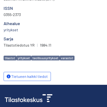
ISSN
0355-2373
Aihealue
yritykset
Sarja
Tilastotiedotus YR
|
1984:11
Avainsanat
tilastot
yritykset
teollisuusyritykset
varastot
Tietueen kaikki tiedot