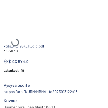
Ladataan...
xtds_yr_1984_11_dig.pdf
315.49 KB
CC BY 4.0
Lataukset
99
Pysyvä osoite
https://urn.fi/URN:NBN:fi-fe2023013122415
Kuvaus
Suomen virallinen tilasto (SVT)