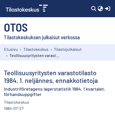
(c
OTOS
Tilastokeskuksen julkaisut verkossa
Etusivu
Tilastokeskus
Tilastojulkaisut
Kokoelmat
Teollisuusyritysten varastotilasto 1984, 1. neljännes, ennakkotietoja
Selaa
Teollisuusyritysten varastotilasto
1984, 1. neljännes, ennakkotietoja
Industriföretagens lagerstatistik 1984, 1 kvartalet,
förhandsuppgifter
Tilastokeskus
1984-07-27