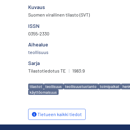
Kuvaus
Suomen virallinen tilasto (SVT)
ISSN
0355-2330
Aihealue
teollisuus
Sarja
Tilastotiedotus TE
|
1983:9
Avainsanat
tilastot
teollisuus
teollisuustuotanto
toimipaikat
henk
käyttöomaisuus
Tietueen kaikki tiedot