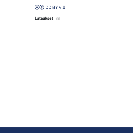
CC BY 4.0
Lataukset
86