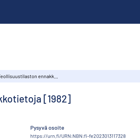
Teollisuustilaston ennakkotietoja [1982]
kkotietoja [1982]
Pysyvä osoite
https://urn.fi/URN:NBN:fi-fe2023013117328