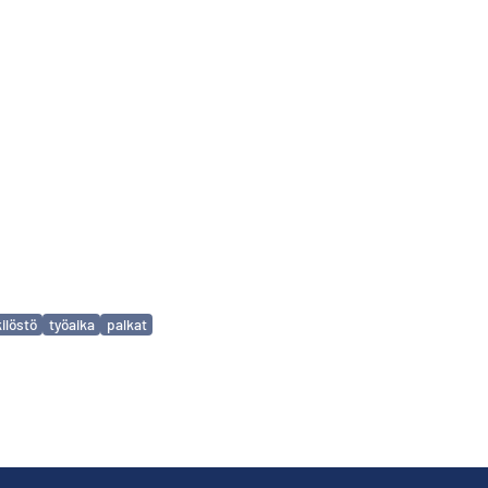
ilöstö
työaika
palkat