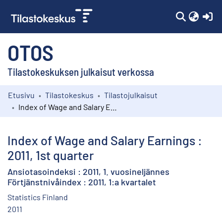
(c
OTOS
Tilastokeskuksen julkaisut verkossa
Etusivu
Tilastokeskus
Tilastojulkaisut
Kokoelmat
Index of Wage and Salary Earnings : 2011, 1st quarter
Selaa
Index of Wage and Salary Earnings :
2011, 1st quarter
Ansiotasoindeksi : 2011, 1. vuosineljännes
Förtjänstnivåindex : 2011, 1:a kvartalet
Statistics Finland
2011