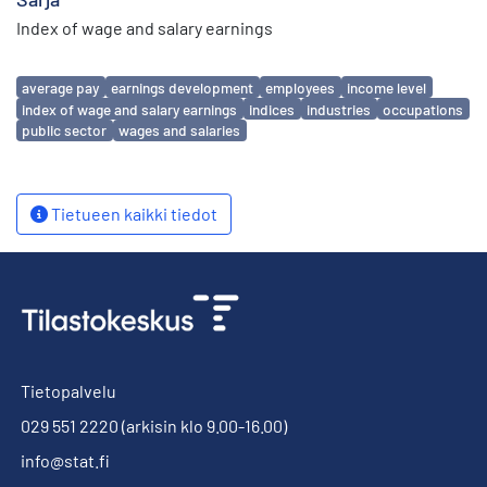
Index of wage and salary earnings
Avainsanat
average pay
earnings development
employees
income level
index of wage and salary earnings
indices
industries
occupations
public sector
wages and salaries
Tietueen kaikki tiedot
Tietopalvelu
029 551 2220
(arkisin klo 9.00-16.00)
info@stat.fi