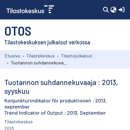
(c
OTOS
Tilastokeskuksen julkaisut verkossa
Etusivu
Tilastokeskus
Tilastojulkaisut
Kokoelmat
Tuotannon suhdannekuvaaja : 2013, syyskuu
Selaa
Tuotannon suhdannekuvaaja : 2013,
syyskuu
Konjunkturindikator för produktionen : 2013,
september
Trend Indicator of Output : 2013, September
Tilastokeskus
2013