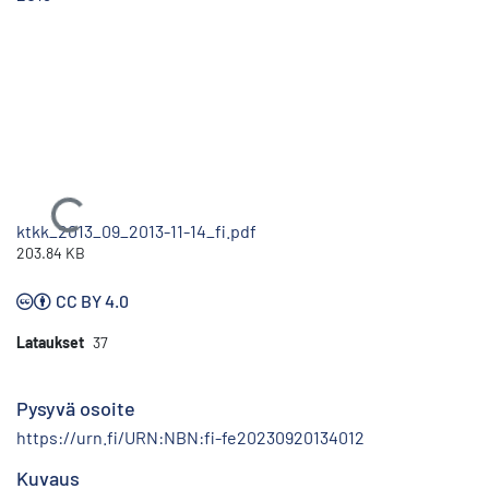
Ladataan...
ktkk_2013_09_2013-11-14_fi.pdf
203.84 KB
CC BY 4.0
Lataukset
37
Pysyvä osoite
https://urn.fi/URN:NBN:fi-fe20230920134012
Kuvaus