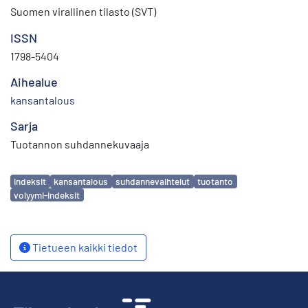
Suomen virallinen tilasto (SVT)
ISSN
1798-5404
Aihealue
kansantalous
Sarja
Tuotannon suhdannekuvaaja
Avainsanat
indeksit
kansantalous
suhdannevaihtelut
tuotanto
volyymi-indeksit
Tietueen kaikki tiedot