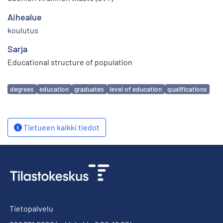
Aihealue
koulutus
Sarja
Educational structure of population
Avainsanat
degrees
education
graduates
level of education
qualifications
Tietueen kaikki tiedot
Tietopalvelu