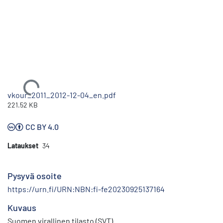
Ladataan...
vkour_2011_2012-12-04_en.pdf
221.52 KB
CC BY 4.0
Lataukset
34
Pysyvä osoite
https://urn.fi/URN:NBN:fi-fe20230925137164
Kuvaus
Suomen virallinen tilasto (SVT)