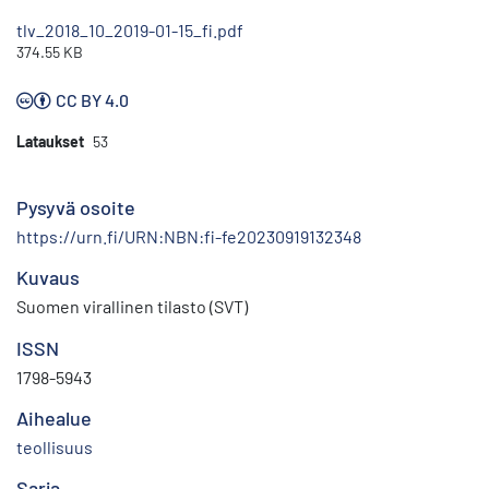
tlv_2018_10_2019-01-15_fi.pdf
374.55 KB
CC BY 4.0
Lataukset
53
Pysyvä osoite
https://urn.fi/URN:NBN:fi-fe20230919132348
Kuvaus
Suomen virallinen tilasto (SVT)
ISSN
1798-5943
Aihealue
teollisuus
Sarja