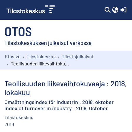
(c
OTOS
Tilastokeskuksen julkaisut verkossa
Etusivu
Tilastokeskus
Tilastojulkaisut
Kokoelmat
Teollisuuden liikevaihtokuvaaja : 2018, lokakuu
Selaa
Teollisuuden liikevaihtokuvaaja : 2018,
lokakuu
Omsättningsindex för industrin : 2018, oktober
Index of turnover in industry : 2018, October
Tilastokeskus
2019