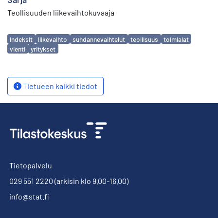
Teollisuuden liikevaihtokuvaaja
Avainsanat
indeksit
liikevaihto
suhdannevaihtelut
teollisuus
toimialat
vienti
yritykset
Tietueen kaikki tiedot
Tietopalvelu
029 551 2220
(arkisin klo 9.00-16.00)
info@stat.fi