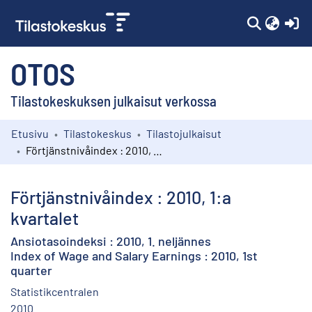
(c
OTOS
Tilastokeskuksen julkaisut verkossa
Etusivu
Tilastokeskus
Tilastojulkaisut
Kokoelmat
Förtjänstnivåindex : 2010, 1:a kvartalet
Selaa
Förtjänstnivåindex : 2010, 1:a
kvartalet
Ansiotasoindeksi : 2010, 1. neljännes
Index of Wage and Salary Earnings : 2010, 1st
quarter
Statistikcentralen
2010