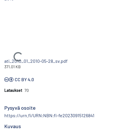
Ladataan...
ati_2010_01_2010-05-28_sv.pdf
371.01 KB
CC BY 4.0
Lataukset
70
Pysyvä osoite
https://urn.fi/URN:NBN:fi-fe20230915126841
Kuvaus