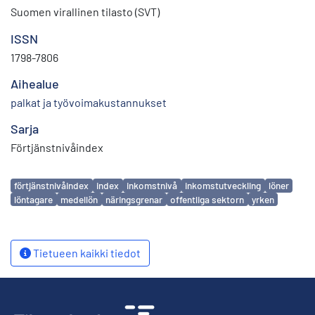
Suomen virallinen tilasto (SVT)
ISSN
1798-7806
Aihealue
palkat ja työvoimakustannukset
Sarja
Förtjänstnivåindex
Avainsanat
förtjänstnivåindex
index
inkomstnivå
inkomstutveckling
löner
löntagare
medellön
näringsgrenar
offentliga sektorn
yrken
Tietueen kaikki tiedot