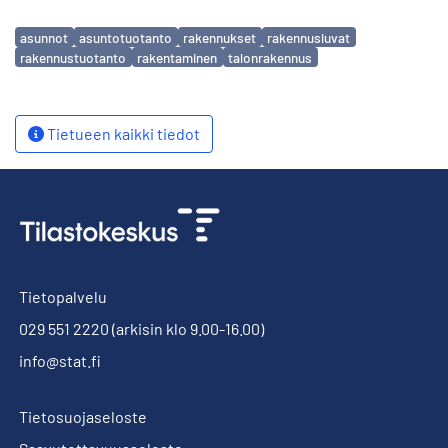
Avainsanat
asunnot
asuntotuotanto
rakennukset
rakennusluvat
rakennustuotanto
rakentaminen
talonrakennus
Tietueen kaikki tiedot
Tietopalvelu
029 551 2220
(arkisin klo 9.00-16.00)
info@stat.fi
Tietosuojaseloste