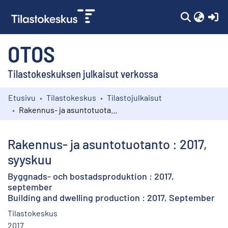
(c
OTOS
Tilastokeskuksen julkaisut verkossa
Etusivu
Tilastokeskus
Tilastojulkaisut
Kokoelmat
Rakennus- ja asuntotuotanto : 2017, syyskuu
Selaa
Rakennus- ja asuntotuotanto : 2017,
syyskuu
Byggnads- och bostadsproduktion : 2017,
september
Building and dwelling production : 2017, September
Tilastokeskus
2017