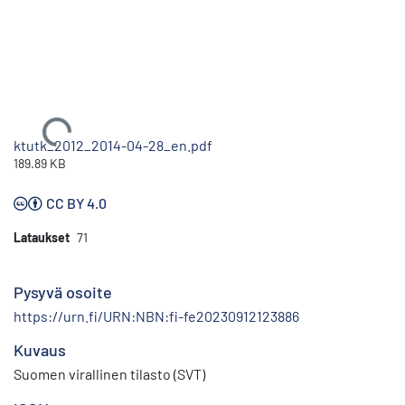
Ladataan...
ktutk_2012_2014-04-28_en.pdf
189.89 KB
CC BY 4.0
Lataukset
71
Pysyvä osoite
https://urn.fi/URN:NBN:fi-fe20230912123886
Kuvaus
Suomen virallinen tilasto (SVT)