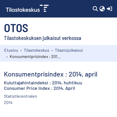
(c
OTOS
Tilastokeskuksen julkaisut verkossa
Etusivu
Tilastokeskus
Tilastojulkaisut
Kokoelmat
Konsumentprisindex : 2014, april
Selaa
Konsumentprisindex : 2014, april
Kuluttajahintaindeksi : 2014, huhtikuu
Consumer Price Index : 2014, April
Statistikcentralen
2014