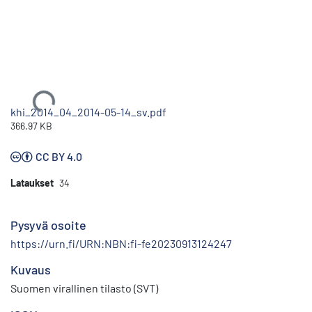
Ladataan...
khi_2014_04_2014-05-14_sv.pdf
366.97 KB
CC BY 4.0
Lataukset
34
Pysyvä osoite
https://urn.fi/URN:NBN:fi-fe20230913124247
Kuvaus
Suomen virallinen tilasto (SVT)