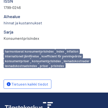
ISSN
1799-0246
Aihealue
hinnat ja kustannukset
Sarja
Konsumentprisindex
Avainsanat
harmoniserat konsumentprisindex
index
inflation
internationell jämförelse
koefficient för penningvärde
konsumentpriser
konsumentprisindex
levnadskostnader
levnadskostnadsindex
priser
prisindex
Tietueen kaikki tiedot