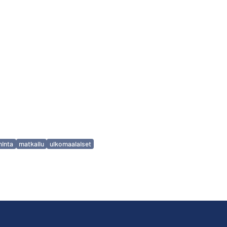
minta
matkailu
ulkomaalaiset