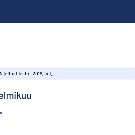
Majoitustilasto : 2016, helmikuu
helmikuu
y