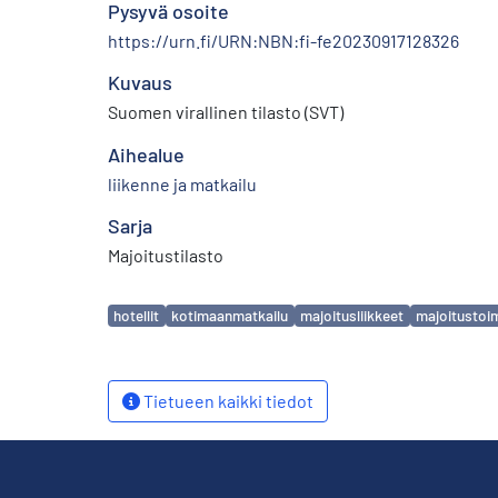
Pysyvä osoite
https://urn.fi/URN:NBN:fi-fe20230917128326
Kuvaus
Suomen virallinen tilasto (SVT)
Aihealue
liikenne ja matkailu
Sarja
Majoitustilasto
Avainsanat
hotellit
kotimaanmatkailu
majoitusliikkeet
majoitustoi
Tietueen kaikki tiedot