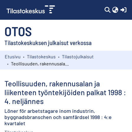
(c
OTOS
Tilastokeskuksen julkaisut verkossa
Etusivu
Tilastokeskus
Tilastojulkaisut
Kokoelmat
Teollisuuden, rakennusalan ja liikenteen työntekijöiden palkat 1998 : 4. neljännes
Selaa
Teollisuuden, rakennusalan ja
liikenteen työntekijöiden palkat 1998 :
4. neljännes
Löner för arbetstagare inom industrin,
byggnadsbranschen och samfärdsel 1998 : 4:e
kvartalet