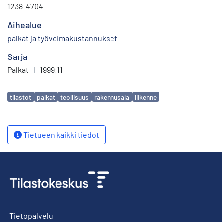
1238-4704
Aihealue
palkat ja työvoimakustannukset
Sarja
Palkat
|
1999:11
Avainsanat
tilastot
palkat
teollisuus
rakennusala
liikenne
Tietueen kaikki tiedot
Tietopalvelu