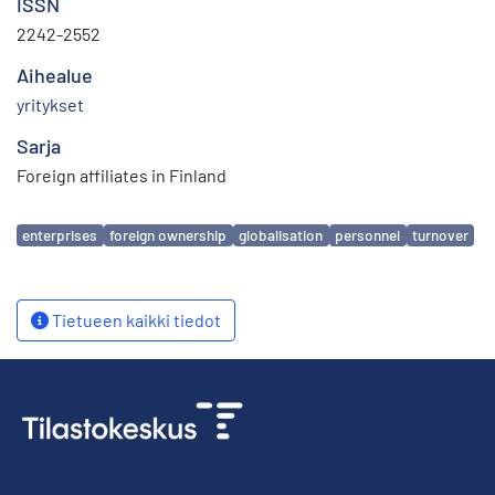
ISSN
2242-2552
Aihealue
yritykset
Sarja
Foreign affiliates in Finland
Avainsanat
enterprises
foreign ownership
globalisation
personnel
turnover
Tietueen kaikki tiedot