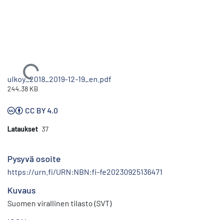
Ladataan...
ulkoy_2018_2019-12-19_en.pdf
244.38 KB
CC BY 4.0
Lataukset
37
Pysyvä osoite
https://urn.fi/URN:NBN:fi-fe20230925136471
Kuvaus
Suomen virallinen tilasto (SVT)