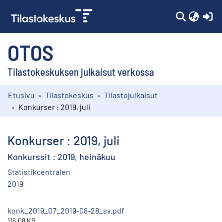
(c
OTOS
Tilastokeskuksen julkaisut verkossa
Etusivu
Tilastokeskus
Tilastojulkaisut
Kokoelmat
Konkurser : 2019, juli
Selaa
Konkurser : 2019, juli
Konkurssit : 2019, heinäkuu
Statistikcentralen
2019
konk_2019_07_2019-08-28_sv.pdf
116.08 KB