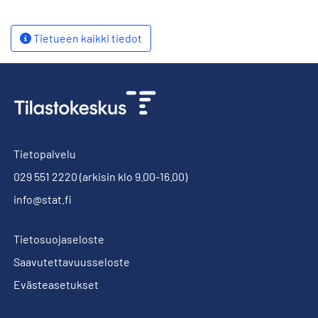
Tietueen kaikki tiedot
Tietopalvelu
029 551 2220
(arkisin klo 9.00-16.00)
info@stat.fi
Tietosuojaseloste
Saavutettavuusseloste
Evästeasetukset