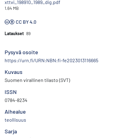
xttvi_198910_1989_dig.pdf
1.64 MB
CC BY 4.0
Lataukset
89
Pysyvä osoite
https://urn.fi/URN:NBN:fi-fe2023013116665
Kuvaus
Suomen virallinen tilasto (SVT)
ISSN
0784-8234
Aihealue
teollisuus
Sarja