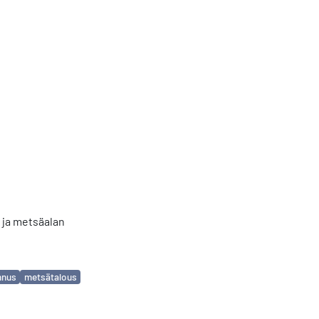
ja metsäalan
nnus
metsätalous