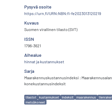
Pysyvä osoite
https://urn.fi/URN:NBN:fi-fe2023013120219
Kuvaus
Suomen virallinen tilasto (SVT)
ISSN
1796-3621
Aihealue
hinnat ja kustannukset
Sarja
Maarakennuskustannusindeksi : Maarakennusalan 
konekustannusindeksit
Avainsanat
tilastot
kustannukset
indeksit
maarakennus
tienrake
metsäkoneet