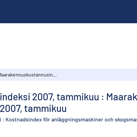
Maarakennuskustannusindeksi 2007, tammikuu : Maarakennusalan ja metsäalan konekustannusindeksit 2007, tammikuu
ndeksi 2007, tammikuu : Maarak
 2007, tammikuu
 : Kostnadsindex för anläggningsmaskiner och skogsmas