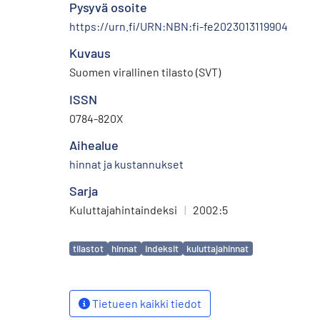
Pysyvä osoite
https://urn.fi/URN:NBN:fi-fe2023013119904
Kuvaus
Suomen virallinen tilasto (SVT)
ISSN
0784-820X
Aihealue
hinnat ja kustannukset
Sarja
Kuluttajahintaindeksi
|
2002:5
Avainsanat
tilastot
hinnat
indeksit
kuluttajahinnat
Tietueen kaikki tiedot