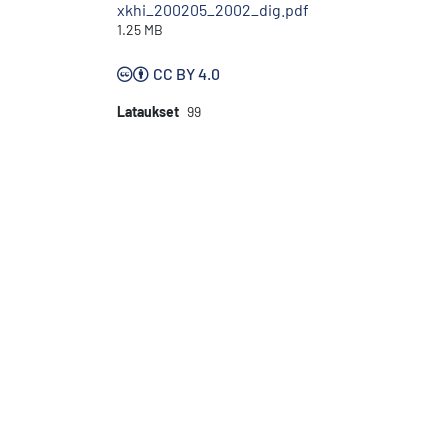
xkhi_200205_2002_dig.pdf
1.25 MB
CC BY 4.0
Lataukset
99