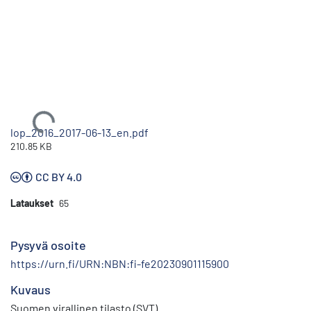
Ladataan...
lop_2016_2017-06-13_en.pdf
210.85 KB
CC BY 4.0
Lataukset
65
Pysyvä osoite
https://urn.fi/URN:NBN:fi-fe20230901115900
Kuvaus
Suomen virallinen tilasto (SVT)