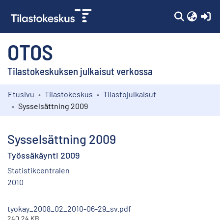
(c
OTOS
Tilastokeskuksen julkaisut verkossa
Etusivu
Tilastokeskus
Tilastojulkaisut
Kokoelmat
Sysselsättning 2009
Selaa
Sysselsättning 2009
Työssäkäynti 2009
Statistikcentralen
2010
tyokay_2008_02_2010-06-29_sv.pdf
240.24 KB