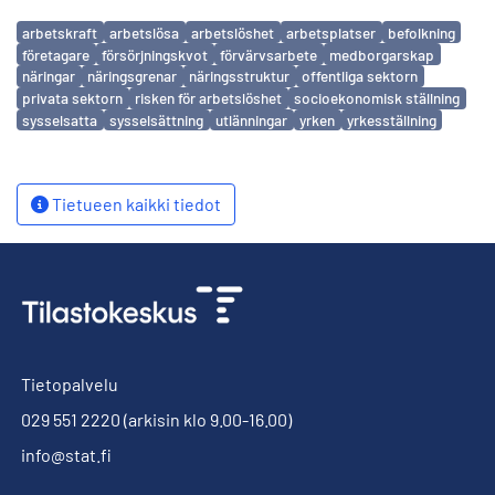
Avainsanat
arbetskraft
arbetslösa
arbetslöshet
arbetsplatser
befolkning
företagare
försörjningskvot
förvärvsarbete
medborgarskap
näringar
näringsgrenar
näringsstruktur
offentliga sektorn
privata sektorn
risken för arbetslöshet
socioekonomisk ställning
sysselsatta
sysselsättning
utlänningar
yrken
yrkesställning
Tietueen kaikki tiedot
Tietopalvelu
029 551 2220
(arkisin klo 9.00-16.00)
info@stat.fi