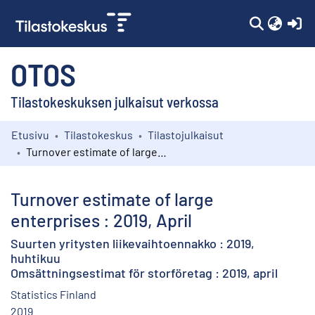
(c
OTOS
Tilastokeskuksen julkaisut verkossa
Etusivu
Tilastokeskus
Tilastojulkaisut
Kokoelmat
Turnover estimate of large enterprises : 2019, April
Selaa
Turnover estimate of large
enterprises : 2019, April
Suurten yritysten liikevaihtoennakko : 2019,
huhtikuu
Omsättningsestimat för storföretag : 2019, april
Statistics Finland
2019