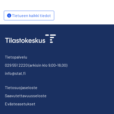
Tietueen kaikki tiedot
Tietopalvelu
029 551 2220
(arkisin klo 9.00-16.00)
info@stat.fi
Tietosuojaseloste
Saavutettavuusseloste
Evästeasetukset