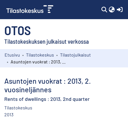
(c
OTOS
Tilastokeskuksen julkaisut verkossa
Etusivu
Tilastokeskus
Tilastojulkaisut
Kokoelmat
Asuntojen vuokrat : 2013, 2. vuosineljännes
Selaa
Asuntojen vuokrat : 2013, 2.
vuosineljännes
Rents of dwellings : 2013, 2nd quarter
Tilastokeskus
2013