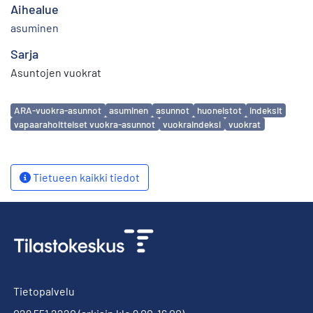
Aihealue
asuminen
Sarja
Asuntojen vuokrat
Avainsanat
ARA-vuokra-asunnot
asuminen
asunnot
huoneistot
indeksit
vapaarahoitteiset vuokra-asunnot
vuokraindeksi
vuokrat
Tietueen kaikki tiedot
Tietopalvelu