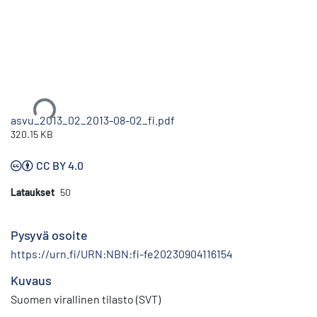
Ladataan...
asvu_2013_02_2013-08-02_fi.pdf
320.15 KB
CC BY 4.0
Lataukset
50
Pysyvä osoite
https://urn.fi/URN:NBN:fi-fe20230904116154
Kuvaus
Suomen virallinen tilasto (SVT)