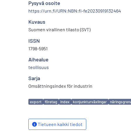
Pysyvä osoite
https://urn.fi/URN:NBN:fi-fe20230919132464
Kuvaus
Suomen virallinen tilasto (SVT)
ISSN
1798-5951
Aihealue
teollisuus
Sarja
Omsättningsindex för industrin
Avainsanat
export
företag
index
konjunkturväxlingar
näringsgren
Tietueen kaikki tiedot