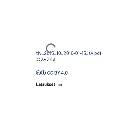
Ladataan...
tlv_2015_10_2016-01-15_sv.pdf
330.48 KB
CC BY 4.0
Lataukset
55