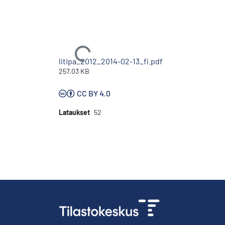
Ladataan...
litipa_2012_2014-02-13_fi.pdf
257.03 KB
CC BY 4.0
Lataukset
52