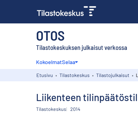
OTOS
Tilastokeskuksen julkaisut verkossa
Kokoelmat
Selaa
Etusivu
Tilastokeskus
Tilastojulkaisut
Liikenteen tilinpäätösti
Tilastokeskus
2014