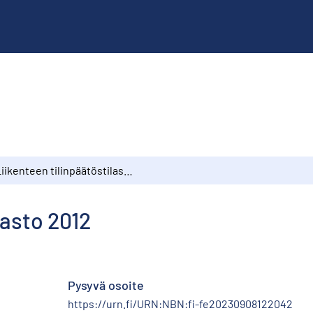
Liikenteen tilinpäätöstilasto 2012
lasto 2012
Pysyvä osoite
https://urn.fi/URN:NBN:fi-fe20230908122042