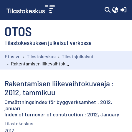
(c
OTOS
Tilastokeskuksen julkaisut verkossa
Etusivu
Tilastokeskus
Tilastojulkaisut
Kokoelmat
Rakentamisen liikevaihtokuvaaja : 2012, tammikuu
Selaa
Rakentamisen liikevaihtokuvaaja :
2012, tammikuu
Omsättningsindex för byggverksamhet : 2012,
januari
Index of turnover of construction : 2012, January
Tilastokeskus
2012