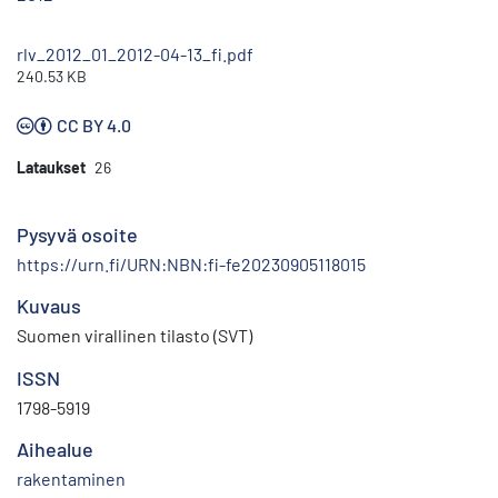
rlv_2012_01_2012-04-13_fi.pdf
240.53 KB
CC BY 4.0
Lataukset
26
Pysyvä osoite
https://urn.fi/URN:NBN:fi-fe20230905118015
Kuvaus
Suomen virallinen tilasto (SVT)
ISSN
1798-5919
Aihealue
rakentaminen