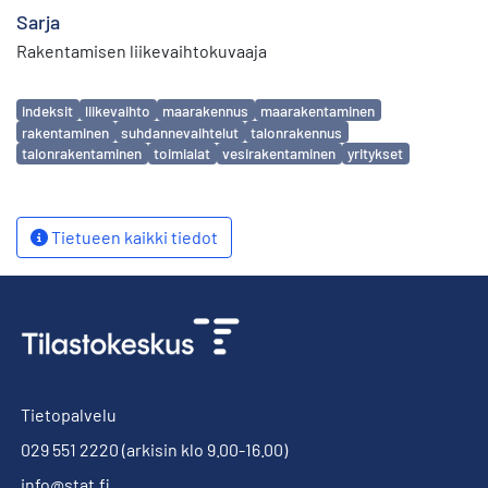
Sarja
Rakentamisen liikevaihtokuvaaja
Avainsanat
indeksit
liikevaihto
maarakennus
maarakentaminen
rakentaminen
suhdannevaihtelut
talonrakennus
talonrakentaminen
toimialat
vesirakentaminen
yritykset
Tietueen kaikki tiedot
Tietopalvelu
029 551 2220
(arkisin klo 9.00-16.00)
info@stat.fi