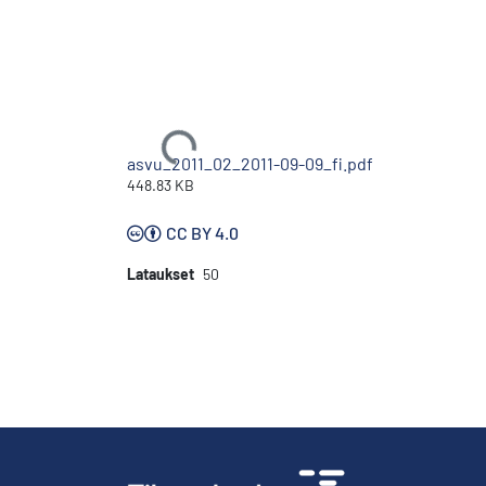
Ladataan...
asvu_2011_02_2011-09-09_fi.pdf
448.83 KB
CC BY 4.0
Lataukset
50