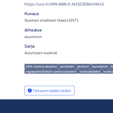
https://urn.fi/URN:NBN:fi-fe20230904116143
Kuvaus
Suomen virallinen tilasto (SVT)
Aihealue
asuminen
Sarja
Asuntojen vuokrat
Avainsanat
ARA-vuokra-asunnot
asuminen
asunnot
huoneistot
i
vapaarahoitteiset vuokra-asunnot
vuokraindeksi
vuokr
Tietueen kaikki tiedot