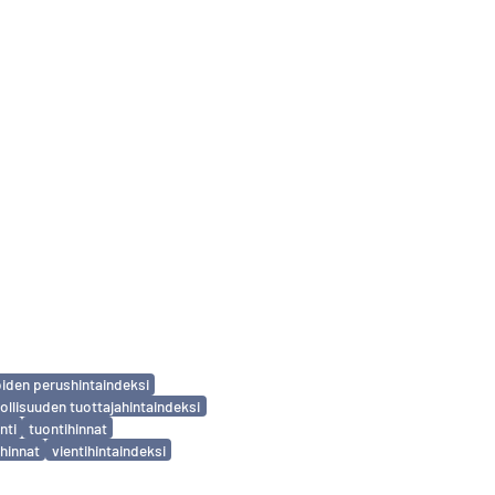
iden perushintaindeksi
ollisuuden tuottajahintaindeksi
nti
tuontihinnat
ihinnat
vientihintaindeksi