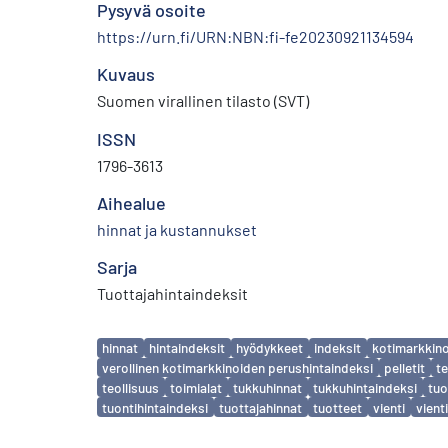
Pysyvä osoite
https://urn.fi/URN:NBN:fi-fe20230921134594
Kuvaus
Suomen virallinen tilasto (SVT)
ISSN
1796-3613
Aihealue
hinnat ja kustannukset
Sarja
Tuottajahintaindeksit
Avainsanat
hinnat
hintaindeksit
hyödykkeet
indeksit
kotimarkkino
verollinen kotimarkkinoiden perushintaindeksi
pelletit
te
teollisuus
toimialat
tukkuhinnat
tukkuhintaindeksi
tuo
tuontihintaindeksi
tuottajahinnat
tuotteet
vienti
vient