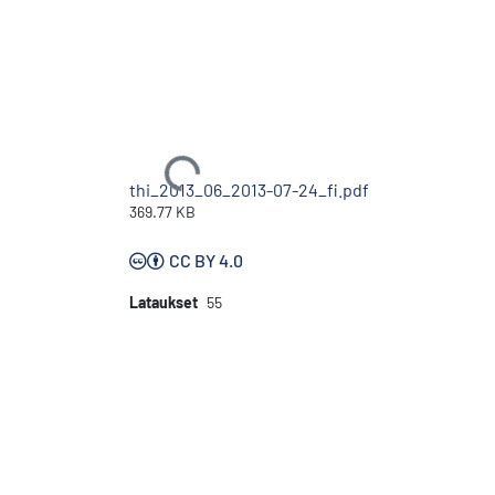
Ladataan...
thi_2013_06_2013-07-24_fi.pdf
369.77 KB
CC BY 4.0
Lataukset
55