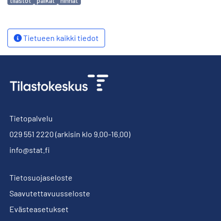
tilastot
palkat
hinnat
Tietueen kaikki tiedot
Tietopalvelu
029 551 2220
(arkisin klo 9.00-16.00)
info@stat.fi
Tietosuojaseloste
Saavutettavuusseloste
Evästeasetukset