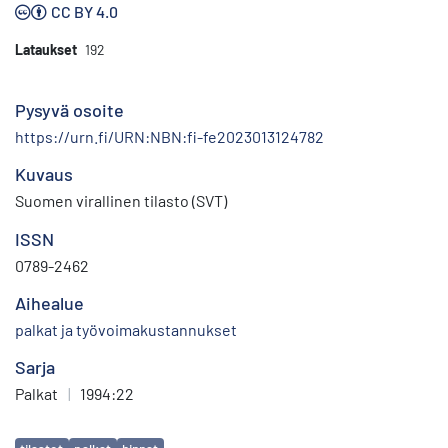
CC BY 4.0
Lataukset
192
Pysyvä osoite
https://urn.fi/URN:NBN:fi-fe2023013124782
Kuvaus
Suomen virallinen tilasto (SVT)
ISSN
0789-2462
Aihealue
palkat ja työvoimakustannukset
Sarja
Palkat
|
1994:22
Avainsanat