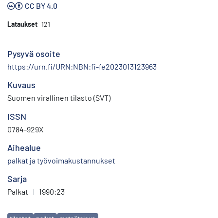
CC BY 4.0
Lataukset
121
Pysyvä osoite
https://urn.fi/URN:NBN:fi-fe2023013123963
Kuvaus
Suomen virallinen tilasto (SVT)
ISSN
0784-929X
Aihealue
palkat ja työvoimakustannukset
Sarja
Palkat
|
1990:23
Avainsanat