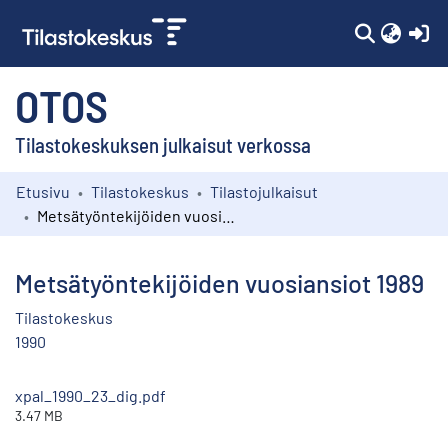
(c
OTOS
Tilastokeskuksen julkaisut verkossa
Etusivu
Tilastokeskus
Tilastojulkaisut
Kokoelmat
Metsätyöntekijöiden vuosiansiot 1989
Selaa
Metsätyöntekijöiden vuosiansiot 1989
Tilastokeskus
1990
xpal_1990_23_dig.pdf
3.47 MB