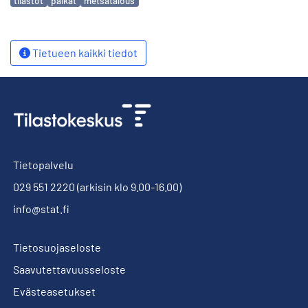
tilastot
palkat
metsätalous
Tietueen kaikki tiedot
Tietopalvelu
029 551 2220
(arkisin klo 9.00-16.00)
info@stat.fi
Tietosuojaseloste
Saavutettavuusseloste
Evästeasetukset