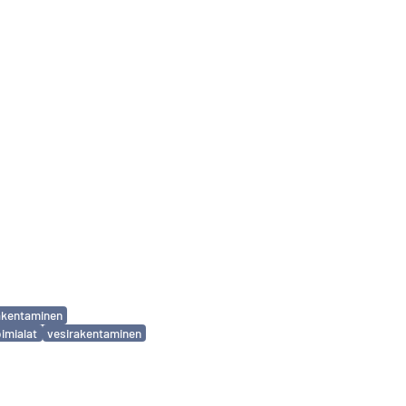
akentaminen
oimialat
vesirakentaminen