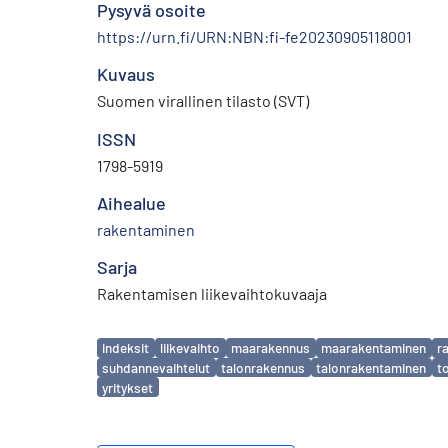
Pysyvä osoite
https://urn.fi/URN:NBN:fi-fe20230905118001
Kuvaus
Suomen virallinen tilasto (SVT)
ISSN
1798-5919
Aihealue
rakentaminen
Sarja
Rakentamisen liikevaihtokuvaaja
Avainsanat
indeksit
liikevaihto
maarakennus
maarakentaminen
r
suhdannevaihtelut
talonrakennus
talonrakentaminen
t
yritykset