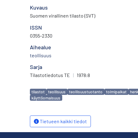
Kuvaus
Suomen virallinen tilasto (SVT)
ISSN
0355-2330
Aihealue
teollisuus
Sarja
Tilastotiedotus TE
|
1978:8
Avainsanat
tilastot
teollisuus
teollisuustuotanto
toimipaikat
henk
käyttöomaisuus
Tietueen kaikki tiedot