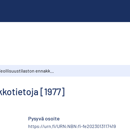
Teollisuustilaston ennakkotietoja [1977]
kkotietoja [1977]
Pysyvä osoite
https://urn.fi/URN:NBN:fi-fe2023013117419