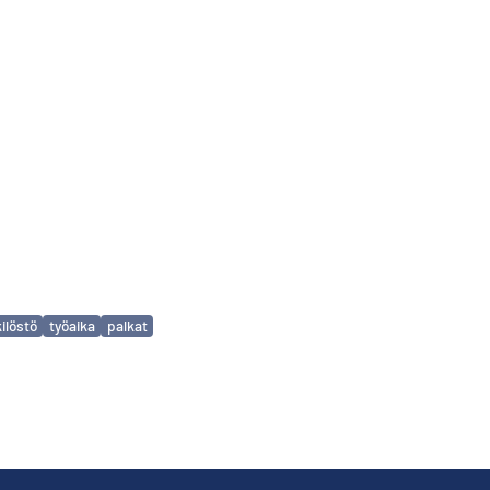
ilöstö
työaika
palkat