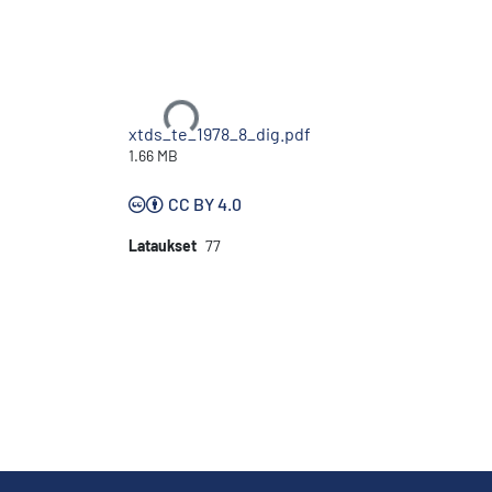
Ladataan...
xtds_te_1978_8_dig.pdf
1.66 MB
CC BY 4.0
Lataukset
77