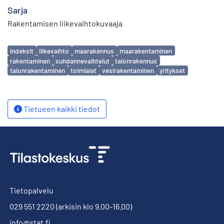
Sarja
Rakentamisen liikevaihtokuvaaja
Avainsanat
indeksit
liikevaihto
maarakennus
maarakentaminen
rakentaminen
suhdannevaihtelut
talonrakennus
talonrakentaminen
toimialat
vesirakentaminen
yritykset
Tietueen kaikki tiedot
Tietopalvelu
029 551 2220
(arkisin klo 9.00-16.00)
info@stat.fi