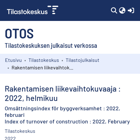
(c
OTOS
Tilastokeskuksen julkaisut verkossa
Etusivu
Tilastokeskus
Tilastojulkaisut
Kokoelmat
Rakentamisen liikevaihtokuvaaja : 2022, helmikuu
Selaa
Rakentamisen liikevaihtokuvaaja :
2022, helmikuu
Omsättningsindex för byggverksamhet : 2022,
februari
Index of turnover of construction : 2022, February
Tilastokeskus
2022