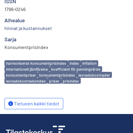
ISSN
1799-0246
Aihealue
hinnat ja kustannukset
Sarja
Konsumentprisindex
Avainsanat
harmoniserat konsumentprisindex
index
inflation
internationell jämförelse
koefficient för penningvärde
konsumentpriser
konsumentprisindex
levnadskostnader
levnadskostnadsindex
priser
prisindex
Tietueen kaikki tiedot