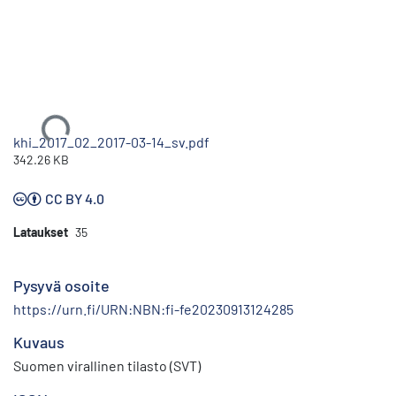
Ladataan...
khi_2017_02_2017-03-14_sv.pdf
342.26 KB
CC BY 4.0
Lataukset
35
Pysyvä osoite
https://urn.fi/URN:NBN:fi-fe20230913124285
Kuvaus
Suomen virallinen tilasto (SVT)