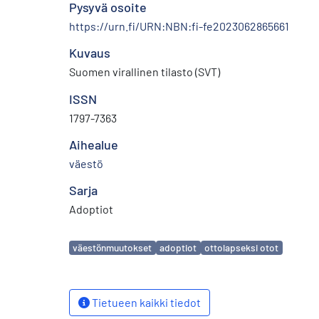
Pysyvä osoite
https://urn.fi/URN:NBN:fi-fe2023062865661
Kuvaus
Suomen virallinen tilasto (SVT)
ISSN
1797-7363
Aihealue
väestö
Sarja
Adoptiot
Avainsanat
väestönmuutokset
adoptiot
ottolapseksi otot
Tietueen kaikki tiedot