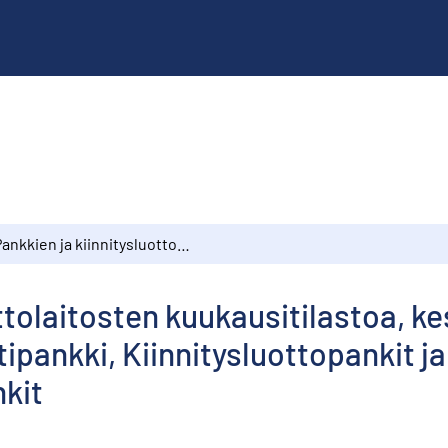
Pankkien ja kiinnitysluottolaitosten kuukausitilastoa, kesäkuu 1976 : Suomen Pankki, Liikepankit, Postipankki, Kiinnitysluottopankit ja -laitokset, Osuuspankit, Säästöpankit
ottolaitosten kuukausitilastoa, 
tipankki, Kiinnitysluottopankit ja
kit