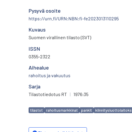
Pysyvä osoite
https://urn.fi/URN:NBN:fi-fe2023013110295
Kuvaus
Suomen virallinen tilasto (SVT)
ISSN
0355-2322
Aihealue
rahoitus ja vakuutus
Sarja
Tilastotiedotus RT
|
1976:35
Avainsanat
tilastot
rahoitusmarkkinat
pankit
kiinnitysluottolaitoks