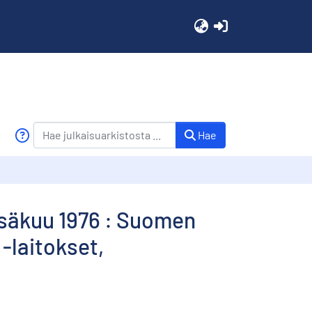
(current)
Hae
kesäkuu 1976 : Suomen
 -laitokset,