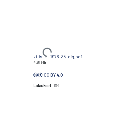
Ladataan...
xtds_rt_1976_35_dig.pdf
4.91 MB
CC BY 4.0
Lataukset
104