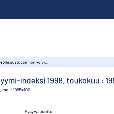
Teollisuustuotannon volyymi-indeksi 1998, toukokuu : 1995=100
yymi-indeksi 1998, toukokuu : 1
 maj : 1995=100
Pysyvä osoite