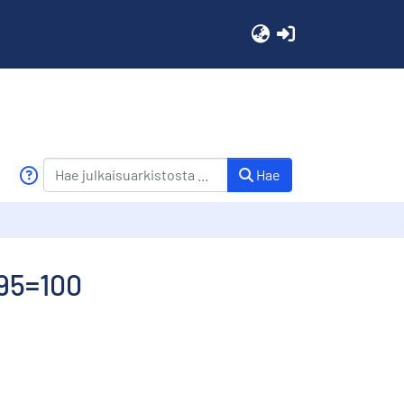
(current)
Hae
995=100