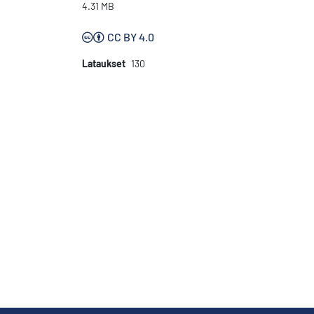
4.31 MB
CC BY 4.0
Lataukset
130