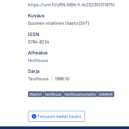
https://urn.fi/URN:NBN:fi-fe2023013116751
Kuvaus
Suomen virallinen tilasto (SVT)
ISSN
0784-8234
Aihealue
teollisuus
Sarja
Teollisuus
|
1998:10
Avainsanat
tilastot
teollisuus
teollisuustuotanto
indeksit
Tietueen kaikki tiedot